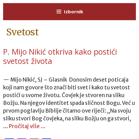
Preskoči
Izbornik
na
sadržaj
Svetost
P. Mijo Nikić otkriva kako postići
svetost života
— Mijo Nikić, SJ – Glasnik Donosim deset poticaja
koji nam govore što znači biti svet i kako tu svetost
postići u svome životu. Čovjek je stvoren na sliku
Božju. Na njegov identitet spada sličnost Bogu. Već u
prvom poglavlju Biblije čitamo ove riječi: „Na svoju
sliku stvori Bog čovjeka, na sliku Božju on ga stvori,
…
Pročitaj više …