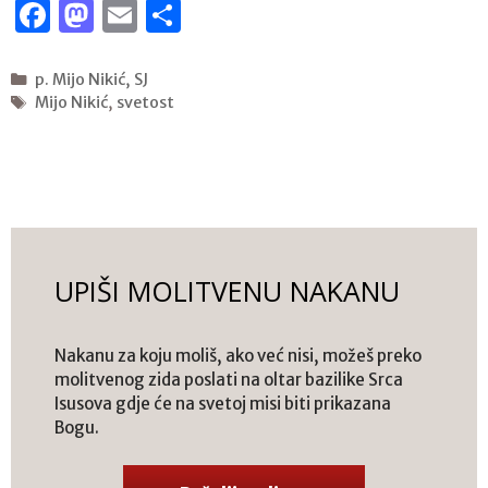
F
M
E
S
a
a
m
h
c
st
ai
ar
Kategorije
p. Mijo Nikić, SJ
Oznake
Mijo Nikić
,
svetost
e
o
l
e
b
d
o
o
o
n
k
UPIŠI MOLITVENU NAKANU
Nakanu za koju moliš, ako već nisi, možeš preko
molitvenog zida poslati na oltar bazilike Srca
Isusova gdje će na svetoj misi biti prikazana
Bogu.