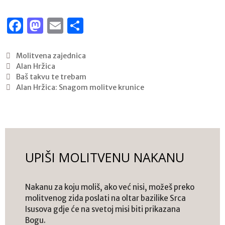
F
M
E
S
a
a
m
h
c
st
ai
ar
Molitvena zajednica
Alan Hržica
e
o
l
e
Baš takvu te trebam
b
d
Alan Hržica: Snagom molitve krunice
o
o
o
n
k
UPIŠI MOLITVENU NAKANU
Nakanu za koju moliš, ako već nisi, možeš preko
molitvenog zida poslati na oltar bazilike Srca
Isusova gdje će na svetoj misi biti prikazana
Bogu.