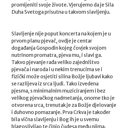
promijeniti svoje živote. Vjerujemo da je Sila
Duha Svetoga prisutna u takvom slavljenju.
Slavljenje nije poput koncerta na kojem je u
prvom planu pjevač, ovdje je centar
događanja Gospodin kojeg čovjek svojom
nutrinom promatra, pjeva mu, i slavi ga.
Takvo pjevanje rađa veliko zajedništvo
pjevača i naroda i u nekim trenucima se i
fizički može osjetiti silina Božje ljubavi kako
se razlijeva iz srca ljudi. Tako izvedena
pjesma, s minimalnim muziciranjem i bez
velikog pjevačkog nadmetanja, onome tko je
otvorena srca, trenutak je za Božje djelovanje
i duhovno pomazanje. Prva Crkva je također
bila vična slavljenju i Bog ih je u svemu
blagoslivljao te činio čudesa među njima.