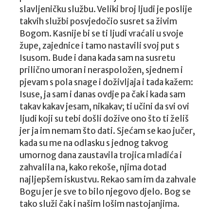
slavljeničku službu. Veliki broj ljudi je poslije
takvih službi posvjedočio susret sa živim
Bogom. Kasnije bi se ti ljudi vraćali u svoje
župe, zajednice i tamo nastavili svoj put s
Isusom. Bude i dana kada sam na susretu
prilično umoran i neraspoložen, sjednem i
pjevam s pola snage i doživljaja i tada kažem:
Isuse, ja sam i danas ovdje pa čak i kada sam
takav kakav jesam, nikakav; ti učini da svi ovi
ljudi koji su tebi došli dožive ono što ti želiš
jer ja im nemam što dati. Sjećam se kao jučer,
kada su me na odlasku s jednog takvog
umornog dana zaustavila trojica mladića i
zahvalila na, kako rekoše, njima dotad
najljepšem iskustvu. Rekao sam im da zahvale
Bogu jer je sve to bilo njegovo djelo. Bog se
tako služi čak i našim lošim nastojanjima.