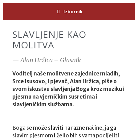
Izbornik
SLAVLJENJE KAO
MOLITVA
— Alan Hržica – Glasnik
Voditelj naše molitvene zajednice mladih,
Srce Isusovo, i pjevač, Alan Hržica, piše o
svom iskustvu slavljenja Boga kroz muziku i
pjesmu na vjerničkim susretima i
slavljeničkim službama.
Boga se može slaviti na razne načine, ja ga
slavim pjesmom i želio bih s vama podijeliti